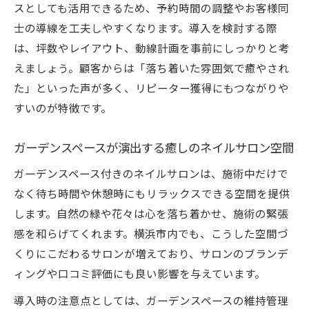
スとしても活用できるため、予約時間の調整やお客様同
理想の坪数で実現するネイルサロン運営術
士の導線を工夫しやすくなります。導入を検討する際
ネイルサロンに適した坪数の選び方と目安
は、坪数やレイアウト、動線計画を事前にしっかりと考
快適なネイルサロン運営に必要な坪数とは
えましょう。顧客からは「落ち着いた雰囲気で癒やされ
シェアサロンで迷わない坪数基準の考え方
た」といった声が多く、リピーター獲得にもつながりや
横浜市で選ばれるネイルサロンの広さ事情
すいのが特徴です。
坪数がもたらすネイルサロン経営の違い
ガーデンスペースが演出する癒しのネイルサロン空間
ガーデンスペース活用法とサロン作りのコツ
ガーデンスペース付きのネイルサロンは、施術中だけで
ガーデンスペースを活かしたネイルサロン
なく待ち時間や休憩時にもリラックスできる空間を提供
空間作り
します。自然の緑や花々は心を落ち着かせ、施術の緊張
ネイルサロン運営に役立つガーデンスペー
感を和らげてくれます。横浜市内でも、こうした空間づ
スの使い方
くりにこだわるサロンが増えており、サロンのブランデ
シェアサロンで広がるガーデンスペースの
ィングや口コミ評価にも良い影響を与えています。
価値
導入時の注意点としては、ガーデンスペースの維持管理
ガーデンスペース付きネイルサロンの差別