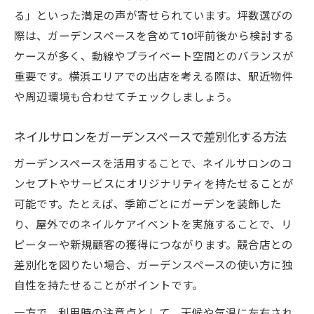
快適なネイルサロンの坪数選びポイント解
る」といった満足の声が寄せられています。坪数選びの
説
際は、ガーデンスペースを含めて10坪前後から検討する
坪数がもたらすネイルサロン運営のメリッ
ケースが多く、動線やプライベート空間とのバランスが
ト
重要です。横浜エリアでの出店を考える際は、駅近物件
や周辺環境も合わせてチェックしましょう。
シェアサロン選びで失敗しない坪数の目安
横浜で理想のネイルサロン運営に必要な広
ネイルサロンをガーデンスペースで差別化する方法
さ
ガーデンスペースを活用することで、ネイルサロンのコ
レンタルスペース利用時の坪数選定のコツ
ンセプトやサービスにオリジナリティを持たせることが
可能です。たとえば、季節ごとにガーデンを装飾した
り、屋外でのネイルケアイベントを実施することで、リ
ピーターや新規顧客の獲得につながります。競合店との
差別化を図りたい場合、ガーデンスペースの使い方に独
自性を持たせることがポイントです。
一方で、利用時の注意点として、天候や気温に左右され