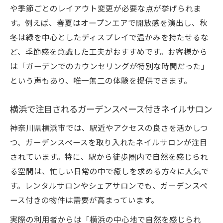
や季節ごとのレイアウト変更が必要な点が挙げられま
化戦略
す。例えば、春夏はオープンエアで開放感を演出し、秋
快適なネイルサロン作りを支える空間構成
冬は緑を中心としたディスプレイで温かみを持たせるな
術
ど、季節感を意識した工夫がおすすめです。お客様から
フリーランス向け横浜ネイルサロン開業ガイド
は「ガーデンでのカウンセリングが特別な時間だった」
フリーランスが選ぶ横浜ネイルサロン開業
という声もあり、唯一無二の体験を提供できます。
のポイント
ネイルサロン開業時に重視すべきシェアサ
横浜で注目されるガーデンスペース付きネイルサロン
ロンの条件
神奈川県横浜市では、駅近やアクセスの良さを活かしつ
レンタルスペース活用で低コスト開業を実
つ、ガーデンスペースを取り入れたネイルサロンが注目
現する方法
されています。特に、駅から徒歩圏内で自然を感じられ
横浜市で理想的な坪数を確保するコツ
る空間は、忙しい日常の中で癒しを求める方々に人気で
フリーランス向けネイルサロン運営の実践
す。レンタルサロンやシェアサロンでも、ガーデンスペ
アイデア
ース付きの物件は需要が高まっています。
快適サロンづくりに役立つ坪数選びの秘訣
実際の利用者からは「横浜の中心地で自然を感じられ