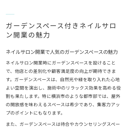
横浜で注目されるガーデンスペース付きネ
イルサロン
ネイルサロンをガーデンスペースで差別化
ガーデンスペース付きネイルサロ
する方法
ン開業の魅力
シェアサロン利用時のガーデンスペース活
用のコツ
ネイルサロン開業で人気のガーデンスペースの魅力
横浜市で快適なサロン空間を選ぶポイント
ネイルサロン開業時にガーデンスペースを設けること
横浜で快適なネイルサロン空間選びの基準
で、他店との差別化や顧客満足度の向上が期待できま
シェアサロンとレンタルスペースの違いを
す。ガーデンスペースは、自然光や緑を取り入れた心地
知る
よい空間を演出し、施術中のリラックス効果を高める役
ネイルサロン選びは設備と坪数が重要な理
割も果たします。特に横浜市のような都市部では、屋外
由
の開放感を味わえるスペースは希少であり、集客力アッ
横浜のネイルサロンで重視すべき機能性と
プのポイントにもなります。
は
また、ガーデンスペースは待合やカウンセリングスペー
快適なネイルサロン空間作りに役立つ設備