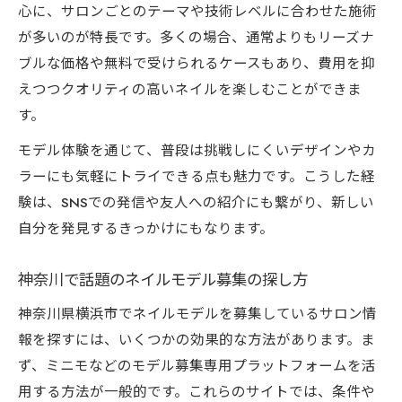
心に、サロンごとのテーマや技術レベルに合わせた施術
ネイルサロンで無料モデルになるための流
が多いのが特長です。多くの場合、通常よりもリーズナ
れ
ブルな価格や無料で受けられるケースもあり、費用を抑
ジェルネイルモデル無料体験の見つけ方
えつつクオリティの高いネイルを楽しむことができま
練習モデル募集で注意したいポイント
す。
横浜で人気のネイルサロンモデル無料案件
モデル体験を通じて、普段は挑戦しにくいデザインやカ
ネイルモデル募集の条件と応募時の注意点
ラーにも気軽にトライできる点も魅力です。こうした経
高技術ネイルサロンモデルの魅力とメリット
験は、SNSでの発信や友人への紹介にも繋がり、新しい
自分を発見するきっかけにもなります。
高技術ネイルサロンモデル体験の満足度
プロの技術を体感できるネイルサロンの選
神奈川で話題のネイルモデル募集の探し方
び方
神奈川県横浜市でネイルモデルを募集しているサロン情
ネイルサロンモデルで得られる実践的なメ
報を探すには、いくつかの効果的な方法があります。ま
リット
ず、ミニモなどのモデル募集専用プラットフォームを活
ネイリストと共に技術向上を目指す方法
用する方法が一般的です。これらのサイトでは、条件や
モデル体験がネイルデザイン習得に役立つ