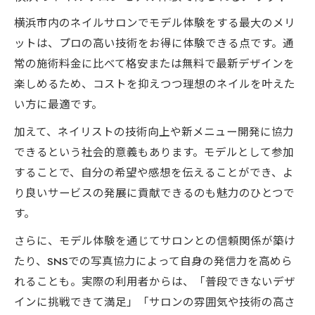
割
横浜市内のネイルサロンでモデル体験をする最大のメリ
練習モデルとして参加する際の心構え
ットは、プロの高い技術をお得に体験できる点です。通
ネイルサロンで評価されるモデルの特徴
常の施術料金に比べて格安または無料で最新デザインを
楽しめるため、コストを抑えつつ理想のネイルを叶えた
自分の手元を活かすジェルネイルモデル体
い方に最適です。
験
加えて、ネイリストの技術向上や新メニュー開発に協力
できるという社会的意義もあります。モデルとして参加
することで、自分の希望や感想を伝えることができ、よ
り良いサービスの発展に貢献できるのも魅力のひとつで
す。
さらに、モデル体験を通じてサロンとの信頼関係が築け
たり、SNSでの写真協力によって自身の発信力を高めら
れることも。実際の利用者からは、「普段できないデザ
インに挑戦できて満足」「サロンの雰囲気や技術の高さ