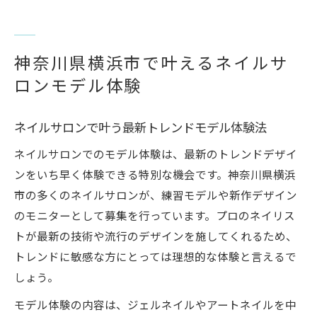
横浜のネイルサロンモデル体験で得られる
メリット
ネイルサロン選びで押さえたいポイント
神奈川県横浜市で叶えるネイルサ
ネイルモデルが人気の理由と実践体験談
ロンモデル体験
ネイルモデル募集を賢く活用したい方へ
ネイルサロンモデル募集の賢い活用術とは
ネイルサロンで叶う最新トレンドモデル体験法
無料や割引で体験できるサロンモデル活用
ネイルサロンでのモデル体験は、最新のトレンドデザイ
法
ンをいち早く体験できる特別な機会です。神奈川県横浜
ネイルモデルバイトと練習モデルの違い解
市の多くのネイルサロンが、練習モデルや新作デザイン
説
のモニターとして募集を行っています。プロのネイリス
ミニモやSNSで探すネイルサロンモデル情
トが最新の技術や流行のデザインを施してくれるため、
報
トレンドに敏感な方にとっては理想的な体験と言えるで
ネイルサロン選びで後悔しないための注意
しょう。
点
モデル体験の内容は、ジェルネイルやアートネイルを中
横浜で無料のネイルモデルになるには