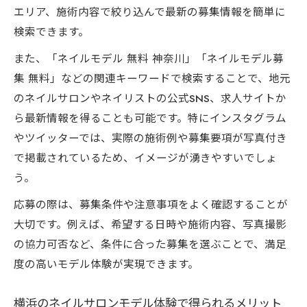
エリア、施術内容で絞り込んで最新の募集情報を簡単に
理由
検索できます。
ネイルモデル応募でお得な体験を楽しむ方法
また、「ネイルモデル 無料 神奈川」「ネイルモデル募
ネイルサロンモデル応募で得するテクニッ
集 無料」などの関連キーワードで検索することで、地元
ク
のネイルサロンやネイリストの公式SNS、求人サイトか
ミニモやサイトを活用した応募のコツ
ら最新情報を得ることも可能です。特にインスタグラム
ネイルサロンのキャンペーン情報の見極め
やツイッターでは、実際の施術例や募集要項が写真付き
方
で掲載されているため、イメージが湧きやすいでしょ
モデル応募前に比較したいポイントとは
う。
ネイルサロンモデルでコスパを最大化する
応募の際は、募集条件や注意事項をよく確認することが
方法
大切です。例えば、希望する日時や施術内容、写真撮影
ジェルネイルモデルとして技術向上に貢献
の協力可否など、条件に合った募集を選ぶことで、満足
ネイルサロンでジェルネイルモデルになる
度の高いモデル体験が実現できます。
手順
技術向上を支えるネイルサロンモデルの役
横浜のネイルサロンモデル体験で得られるメリット