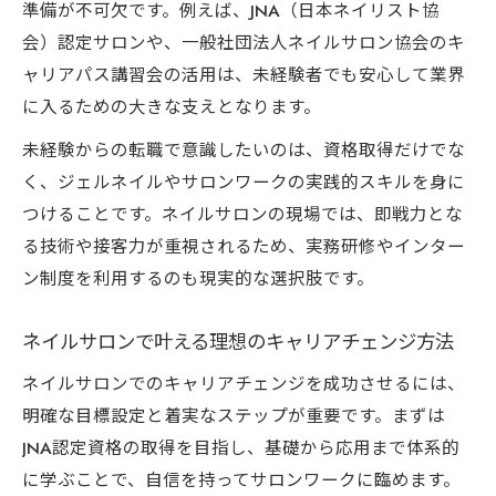
準備が不可欠です。例えば、JNA（日本ネイリスト協
キャリア支援で叶えるネイルサロンオーナ
会）認定サロンや、一般社団法人ネイルサロン協会のキ
ーの確かな一歩
ャリアパス講習会の活用は、未経験者でも安心して業界
ネイルサロン協会制度で失敗リスクを減らす方
に入るための大きな支えとなります。
法
未経験からの転職で意識したいのは、資格取得だけでな
協会制度の活用でネイルサロンの廃業リス
く、ジェルネイルやサロンワークの実践的スキルを身に
クを低減する
つけることです。ネイルサロンの現場では、即戦力とな
ネイルサロンオーナー必見の協会サポート
る技術や接客力が重視されるため、実務研修やインター
内容まとめ
ン制度を利用するのも現実的な選択肢です。
ネイルサロン協会加入で得られる現実的な
支援と保障
ネイルサロンで叶える理想のキャリアチェンジ方法
ネイルサロンと一般社団法人による安心の
ネイルサロンでのキャリアチェンジを成功させるには、
バックアップ
明確な目標設定と着実なステップが重要です。まずは
JNA認定サロンになるための制度とそのメリ
JNA認定資格の取得を目指し、基礎から応用まで体系的
ット
に学ぶことで、自信を持ってサロンワークに臨めます。