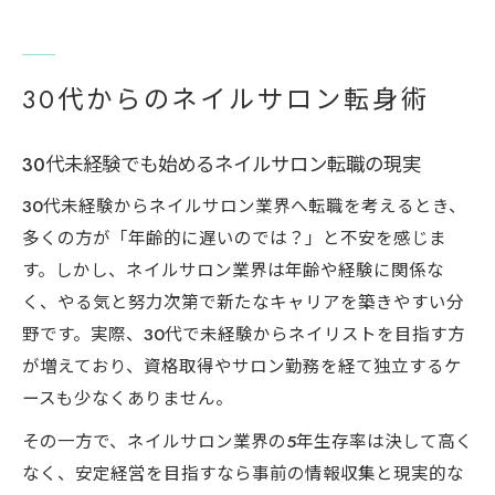
年齢を味方にするネイルサロンキャリア支
援の活用法
30代女性がネイルサロン業界で成功する秘
30代からのネイルサロン転身術
訣とは
ネイルサロン転身時に知っておきたい安心
30代未経験でも始めるネイルサロン転職の現実
材料と支援
30代未経験からネイルサロン業界へ転職を考えるとき、
キャリア支援が叶える安定経営の秘訣
多くの方が「年齢的に遅いのでは？」と不安を感じま
ネイルサロン経営で安定収入を目指すため
す。しかし、ネイルサロン業界は年齢や経験に関係な
の支援策
く、やる気と努力次第で新たなキャリアを築きやすい分
キャリア支援活用でネイルサロンの生存率
野です。実際、30代で未経験からネイリストを目指す方
を高める方法
が増えており、資格取得やサロン勤務を経て独立するケ
安定したネイルサロン運営に必要なキャリ
ースも少なくありません。
アサポートとは
その一方で、ネイルサロン業界の5年生存率は決して高く
ネイルサロンのキャリアパスと協会制度の
なく、安定経営を目指すなら事前の情報収集と現実的な
関係性を解説