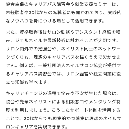
未経験でも安心して始めるネイルサロン再出発
協会主催のキャリアパス講習会や就業支援セミナーは、
未経験から始めるネイルサロン開業のリア
未経験者や30代からの転職者にも開かれており、実践的
ルな流れ
なノウハウを身につける場として活用できます。
ネイルサロン免許取得で安心感を得るステ
また、資格取得後はサロン勤務やアシスタント経験を積
ップ
み、ジェルネイルや最新技術に触れることが大切です。
サロン経験ゼロでもネイルサロンで働くた
サロン内外での勉強会や、ネイリスト同士のネットワー
めの支援策
クづくりも、理想のキャリアパスを描くうえで欠かせま
ネイルサロン業界のキャリアパスと再出発
せん。例えば、一般社団法人ネイルサロン協会が提供す
のコツ
るキャリアパス講習会では、サロン経営や独立開業に役
立つ知識も学べます。
ネイルサロンでの研修制度やバックアップ
体制の活用法
キャリアチェンジの過程で悩みや不安が生じた場合は、
助成金や資格取得が実現する現実的な未来
協会や先輩ネイリストによる相談窓口やメンタリング制
度を利用しましょう。こうしたサポート体制を活用する
ネイルサロン開業で活用できる助成金とそ
ことで、30代からでも現実的かつ着実に理想のネイルサ
の効果
ロンキャリアを実現できます。
資格取得で広がるネイルサロンキャリアの