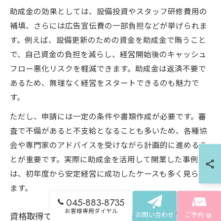
助成金の効果としては、設備投資やスタッフ研修費用の
補填、さらには広告宣伝費の一部負担などが挙げられま
す。例えば、設備更新のための資金を助成金で賄うこと
で、自己資金の負担を減らし、経営開始後のキャッシュ
フロー悪化リスクを軽減できます。助成金は返済不要で
あるため、無理なく経営をスタートできるのも魅力で
す。
ただし、申請には一定の条件や書類作成が必要です。審
査で不備があると不支給となることも多いため、各種協
会や専門家のアドバイスを受けながら計画的に進めるこ
とが重要です。実際に助成金を活用して開業した事例で
は、初年度から安定経営に成功したケースも多く見られ
ます。
045-883-8735
お客様専用ダイヤル
資格取得で広がるネイルサロンキャリアの可能性
お問い合わせ
ご予約