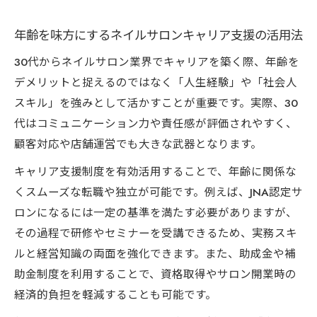
可能性
年齢を味方にするネイルサロンキャリア支援の活用法
助成金活用でネイルサロンの設備投資を実
30代からネイルサロン業界でキャリアを築く際、年齢を
現する方法
デメリットと捉えるのではなく「人生経験」や「社会人
ネイルサロンの資格取得支援制度の最新情
スキル」を強みとして活かすことが重要です。実際、30
報
代はコミュニケーション力や責任感が評価されやすく、
助成金とキャリアパス講習会で将来設計を
顧客対応や店舗運営でも大きな武器となります。
具体化
キャリア支援制度を有効活用することで、年齢に関係な
JNA制度の活用で長く続けるネイルサロン経営
くスムーズな転職や独立が可能です。例えば、JNA認定サ
JNA制度を使ったネイルサロン経営の安定化
ロンになるには一定の基準を満たす必要がありますが、
戦略
その過程で研修やセミナーを受講できるため、実務スキ
JNA認定サロンになるための具体的なステッ
ルと経営知識の両面を強化できます。また、助成金や補
プ解説
助金制度を利用することで、資格取得やサロン開業時の
JNA制度が提供するネイルサロン経営サポー
経済的負担を軽減することも可能です。
トの内容