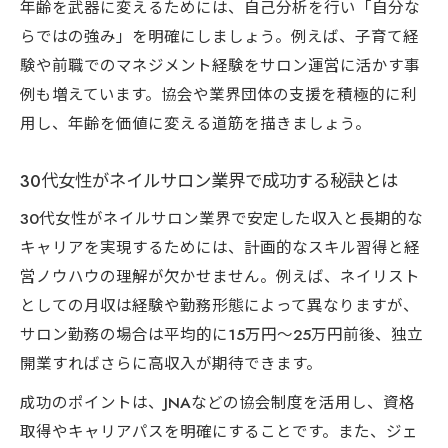
年齢を武器に変えるためには、自己分析を行い「自分な
長期経営のためのネイルサロン協会制度活
らではの強み」を明確にしましょう。例えば、子育て経
用法
験や前職でのマネジメント経験をサロン運営に活かす事
JNA制度を活かしたネイルサロンの信頼構築
例も増えています。協会や業界団体の支援を積極的に利
ポイント
用し、年齢を価値に変える道筋を描きましょう。
30代女性がネイルサロン業界で成功する秘訣とは
30代女性がネイルサロン業界で安定した収入と長期的な
キャリアを実現するためには、計画的なスキル習得と経
営ノウハウの理解が欠かせません。例えば、ネイリスト
としての月収は経験や勤務形態によって異なりますが、
サロン勤務の場合は平均的に15万円～25万円前後、独立
開業すればさらに高収入が期待できます。
成功のポイントは、JNAなどの協会制度を活用し、資格
取得やキャリアパスを明確にすることです。また、ジェ